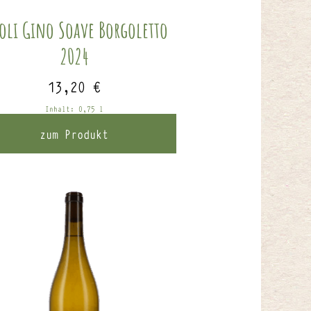
soli Gino Soave Borgoletto
2024
13,20
€
Inhalt: 0,75
l
zum Produkt