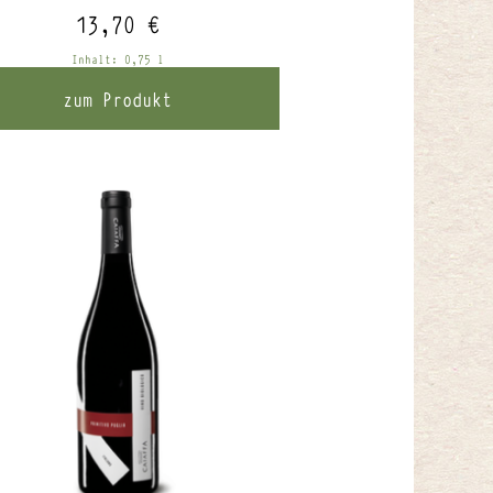
13,70
€
Inhalt: 0,75
l
zum Produkt