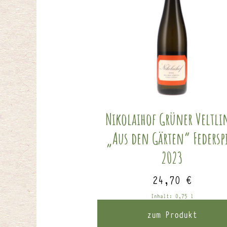
Nikolaihof Grüner Veltli
„Aus den Gärten“ Federsp
2023
24,70
€
Inhalt: 0,75
l
zum Produkt