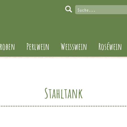
roben
Perlwein
Weisswein
Roséwein
Stahltank