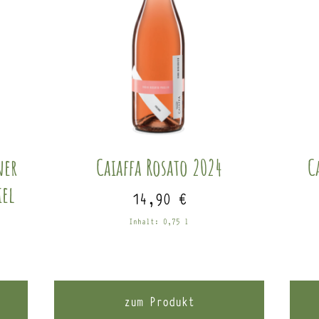
ner
Caiaffa Rosato 2024
C
iel
14,90
€
Inhalt: 0,75
l
zum Produkt