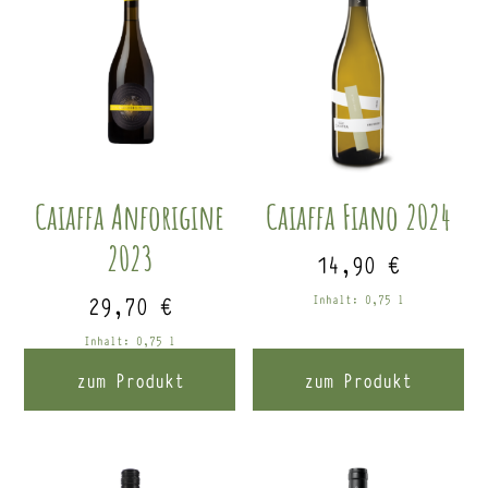
Caiaffa Anforigine
Caiaffa Fiano 2024
2023
14,90
€
29,70
€
Inhalt: 0,75
l
Inhalt: 0,75
l
zum Produkt
zum Produkt