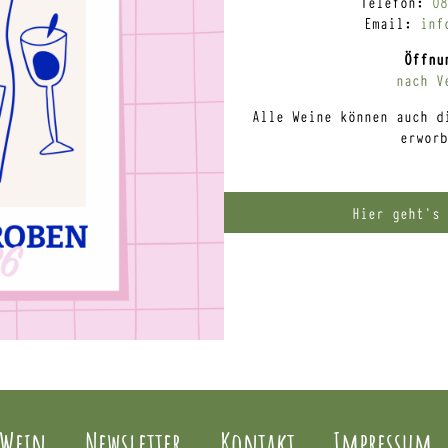
Telefon:
08
Email:
inf
Öffnu
nach V
Alle Weine können auch d
erworb
Hier geht’s 
 Wein
Newsletter
Kontakt
Impressum