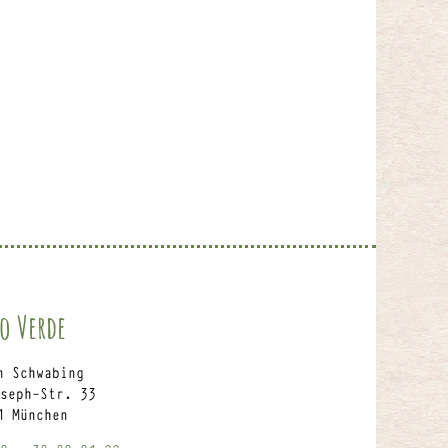
o Verde
n Schwabing
seph-Str. 33
1 München