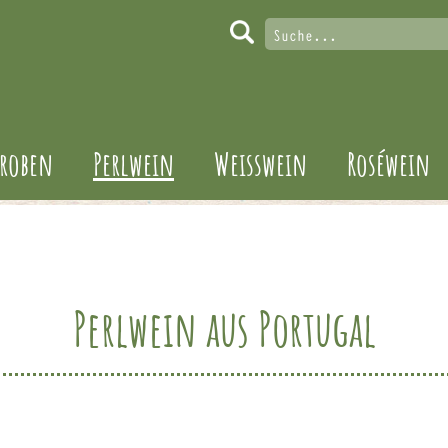
roben
Perlwein
Weisswein
Roséwein
Perlwein aus Portugal