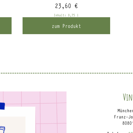
23,60
€
Inhalt: 0,75
l
zum Produkt
Vin
Münche
Franz-Jo
8080