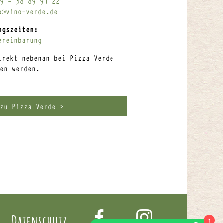
9 – 38 89 91 22
o@vino-verde.de
ngszeiten:
ereinbarung
irekt nebenan bei Pizza Verde
en werden.
zu Pizza Verde >
Datenschutz
1