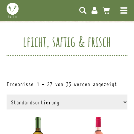
leicht, saftig & frisch
Ergebnisse 1 – 27 von 33 werden angezeigt