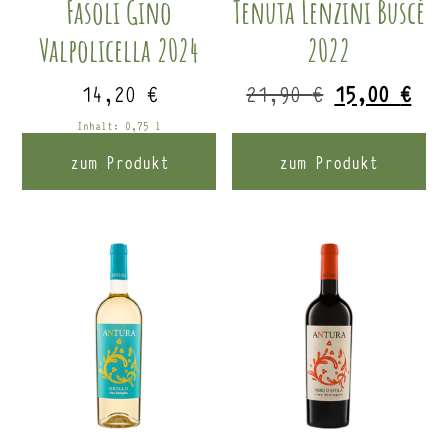
Fasoli Gino
Tenuta Lenzini Buscé
Valpolicella 2024
2022
Ursprüngli
Akt
14,20
€
21,90
€
15,00
€
Preis
Pre
Inhalt: 0,75
l
war:
ist
zum Produkt
zum Produkt
21,90 €
15,