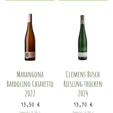
Marangona
Clemens Busch
Bardolino Chiaretto
Riesling trocken
2022
2024
13,50
€
13,70
€
Inhalt: 0,75
l
Inhalt: 0,75
l