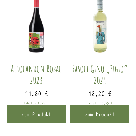
Altolandon Bobal
Fasoli Gino „Pigio“
2023
2024
11,80
€
12,20
€
Inhalt: 0,75
l
Inhalt: 0,75
l
zum Produkt
zum Produkt