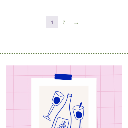
1
2
→