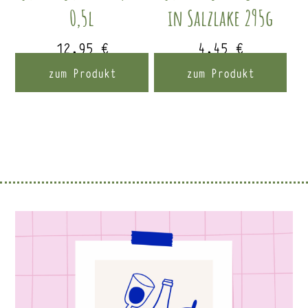
0,5l
in Salzlake 295g
12,95
€
4,45
€
zum Produkt
zum Produkt