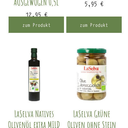
AUSGEWOGEN 0,5l
5,95
€
12,95
€
zum Produkt
zum Produkt
LaSelva Natives
LaSelva Grüne
Olivenöl extra MILD
Oliven ohne Stein