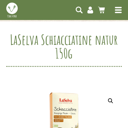
LaSelva Schiacciatine natur
150g