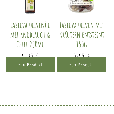
LaSelva Olivenöl
LaSelva Oliven mit
mit Knoblauch &
Kräutern entsteint
Chili 250ml
150g
9,95
€
3,95
€
zum Produkt
zum Produkt