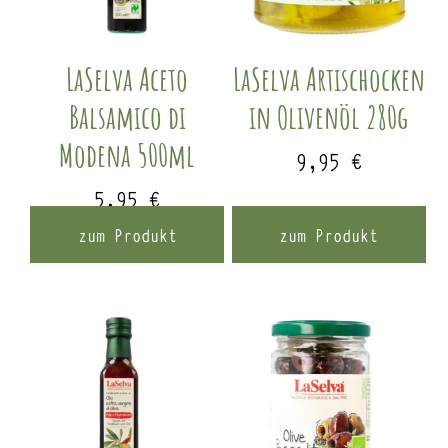
LaSelva Aceto
LaSelva Artischocken
Balsamico di
in Olivenöl 280g
Modena 500ml
9,95
€
5,95
€
zum Produkt
zum Produkt