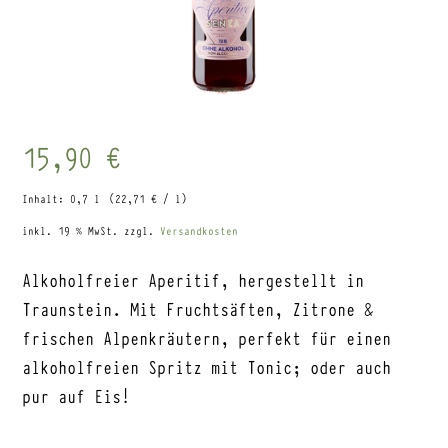
15,90
€
Inhalt: 0,7
l
(
22,71
€
/
l
)
inkl. 19 % MwSt.
zzgl.
Versandkosten
Alkoholfreier Aperitif, hergestellt in
Traunstein. Mit Fruchtsäften, Zitrone &
frischen Alpenkräutern, perfekt für einen
alkoholfreien Spritz mit Tonic; oder auch
pur auf Eis!