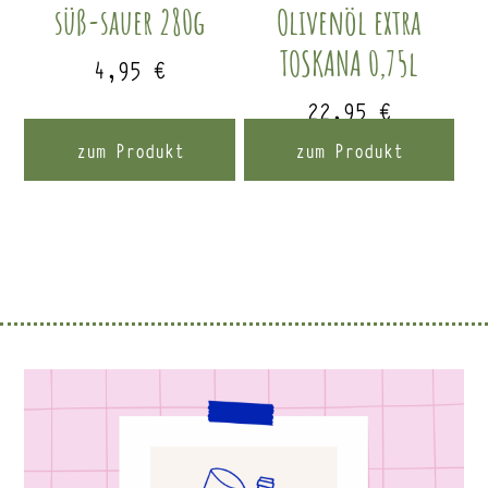
süß-sauer 280g
Olivenöl extra
TOSKANA 0,75l
4,95
€
22,95
€
zum Produkt
zum Produkt