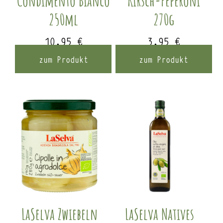
Condimento Bianco
Kirsch-Peperoni
250ml
270g
10,95
€
3,95
€
zum Produkt
zum Produkt
LaSelva Zwiebeln
LaSelva Natives