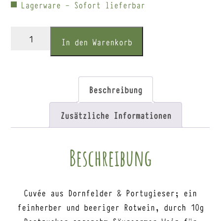
Lagerware - Sofort lieferbar
Riffel
In den Warenkorb
Rotwein
feinfruchtig
Menge
Beschreibung
Zusätzliche Informationen
Beschreibung
Cuvée aus Dornfelder & Portugieser; ein
feinherber und beeriger Rotwein, durch 10g
Restzucker angenehm Säurearmer Wein für