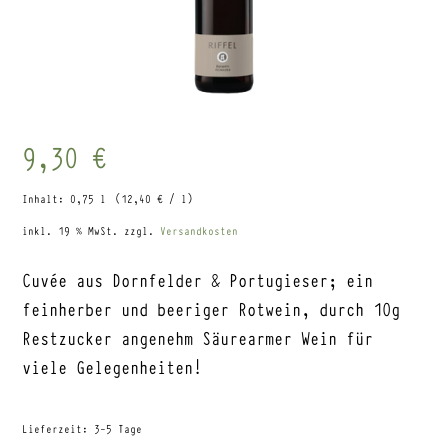
9,30
€
Inhalt: 0,75
l
(
12,40
€
/
l
)
inkl. 19 % MwSt.
zzgl.
Versandkosten
Cuvée aus Dornfelder & Portugieser; ein
feinherber und beeriger Rotwein, durch 10g
Restzucker angenehm Säurearmer Wein für
viele Gelegenheiten!
Lieferzeit:
3-5 Tage