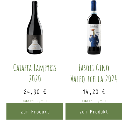
Caiaffa Lampyris
Fasoli Gino
2020
Valpolicella 2024
24,90
€
14,20
€
Inhalt: 0,75
l
Inhalt: 0,75
l
zum Produkt
zum Produkt